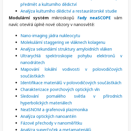
předmět a kulturního dědictví
Analýza kulturního dědictví a restaurátorské studie
Modulární systém
mikroskopů
řady neaSCOPE
vám
navíc otevírá úplně nové obzory v nanosvětě:
Nano-imaging jádra nukleocytu
Molekulární staggering ve vláknech kolagenu
Analýza sekundární struktury amyloidních vláken
Ultrarychlá spektroskopie pohybu elektronů v
nanodrátech
Mapování lokální vodivosti v polovodičových
součástkách
Identifikace materiálů v polovodičových součástkách
Charakterizace povrchových optických vln
Sledování pomalého světla v přírodních
hyperbolických materiálech
NeaSNOM a grafenová plazmonika
Analýza optických nanoantén
Fázové přechody v nanoměřítku
Analýza superčoček a metamateriálů