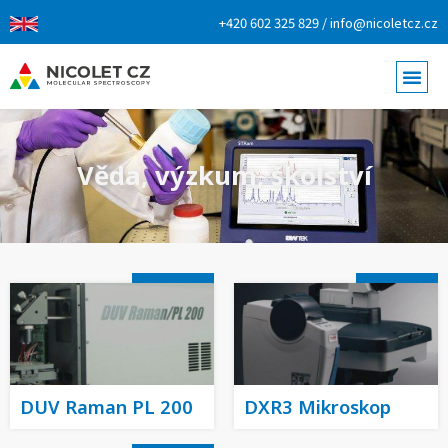
+420 602 325 829 / info@nicoletcz.cz
Věda, výzkum, školství
DUV Raman PL 200
DXR3 Mikroskop