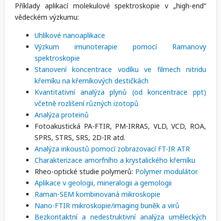
Příklady aplikací molekulové spektroskopie v „high-end“
vědeckém výzkumu:
Uhlíkové nanoaplikace
Výzkum imunoterapie pomocí Ramanovy
spektroskopie
Stanovení koncentrace vodíku ve filmech nitridu
křemíku na křemíkových destičkách
Kvantitativní analýza plynů (od koncentrace ppt)
včetně rozlišení různých izotopů
Analýza proteinů
Fotoakustická PA-FTIR, PM-IRRAS, VLD, VCD, ROA,
SPRS, STRS, SRS, 2D-IR atd.
Analýza inkoustů pomocí zobrazovací FT-IR ATR
Charakterizace amorfního a krystalického křemíku
Rheo-optické studie polymerů:
Polymer modulátor
Aplikace v geologii, mineralogii a gemologii
Raman-SEM kombinovaná mikroskopie
Nano-FTIR mikroskopie/imaging buněk a virů
Bezkontaktní a nedestruktivní analýza uměleckých