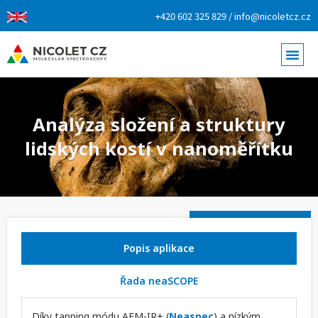
+420 602 325 829 / info@nicoletcz.cz
Analýza složení a struktury
lidských kostí v nanoměřítku
Popis aplikace
Řada neaSCOPE
Díky tapping módu AFM-IR+ (
Neaspec
) a nízkým