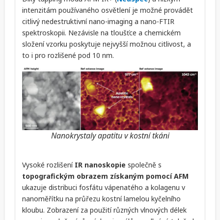
intenzitám používaného osvětlení je možné provádět
citlivý nedestruktivní nano-imaging a nano-FTIR
spektroskopii. Nezávisle na tloušťce a chemickém
složení vzorku poskytuje nejvyšší možnou citlivost, a
to i pro rozlišené pod 10 nm.
Nanokrystaly apatitu v kostní tkáni
Vysoké rozlišení
IR nanoskopie
společně s
topografickým obrazem získaným pomocí AFM
ukazuje distribuci fosfátu vápenatého a kolagenu v
nanoměřítku na průřezu kostní lamelou kyčelního
kloubu. Zobrazení za použití různých vlnových délek