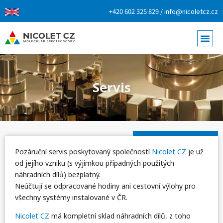
+420 602 325 829 / info@nicoletcz.cz
Servis
Pozáruční servis poskytovaný společností
Nicolet CZ
je už
od jejího vzniku (s výjimkou případných použitých
náhradních dílů) bezplatný.
Neúčtují se odpracované hodiny ani cestovní výlohy pro
všechny systémy instalované v ČR.
Nicolet CZ
má kompletní sklad náhradních dílů, z toho