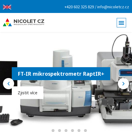
+420 602 325 829 / info@nicoletcz.cz
Modulární mikroskopy neaSCOPE
Zjistit více