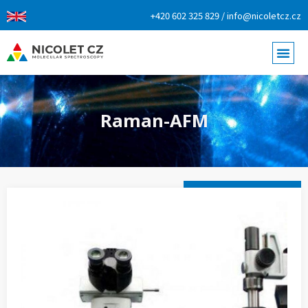
+420 602 325 829 / info@nicoletcz.cz
Raman-AFM