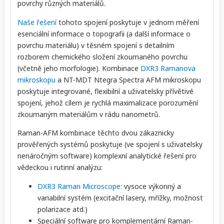
povrchy různých materiálů.
Naše řešení
tohoto spojení poskytuje v jednom měření
esenciální informace o topografii (a další informace o
povrchu materiálu) v těsném spojení s detailním
rozborem chemického složení zkoumaného povrchu
(včetně jeho morfologie). Kombinace
DXR3 Ramanova
mikroskopu
a NT-MDT Ntegra Spectra AFM mikroskopu
poskytuje integrované, flexibilní a uživatelsky přívětivé
spojení, jehož cílem je rychlá maximalizace porozumění
zkoumaným materiálům v rádu nanometrů.
Raman-AFM kombinace těchto dvou zákaznicky
prověřených systémů poskytuje (ve spojení s uživatelsky
nenáročným software) komplexní analytické řešení pro
vědeckou i rutinní analýzu:
DXR3 Raman Microscope:
vysoce výkonný a
variabilní systém (excitační lasery, mřížky, možnost
polarizace atd.)
Speciální software pro komplementární Raman-