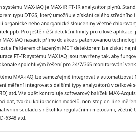
 systému MAX-iAQ je MAX-iR FT-IR analyzátor plynů. Stand
orem typu DTGS, který umožňuje získání celého středního i
li organické nebo anorganické sloučeniny včetně chlorovaný
ítek ppb. Pro ještě nižší detekční limity pro cílové aplikace,
 MAX-iAQ nasadit přímo do akce s patentovanou technologií
ost a Peltierem chlazeným MCT detektorem lze získat nejn
urace FT-IR systému MAX iAQ jsou navrženy tak, aby fungov
okonale spolehlivým řešení pro 24/7/365 monitorování venk
tému MAX-iAQ lze samozřejmě integrovat a automatizovat 
ení měření integrovat s dalšími typy analyzátorů v celkové s
FID) atd. Vše opět kontroluje softwarový balíček MAX-Acquis
aci dat, tvorbu kalibračních modelů, non-stop on-line měřen
ativním souladu s několika regulačními metodami, včetně 
D-6348 atd.