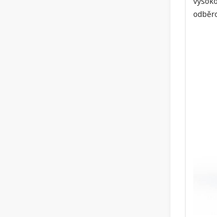
vysoko
odběro