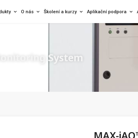
dukty
O nás
Školení a kurzy
Aplikační podpora
onitoring System
MAX-iAQ™