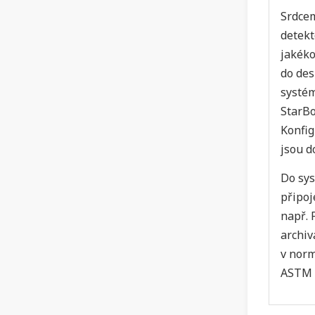
Srdcem
detekt
jakéko
do des
systém
StarBo
Konfig
jsou d
Do sys
připoj
např. 
archiv
v norm
ASTM 