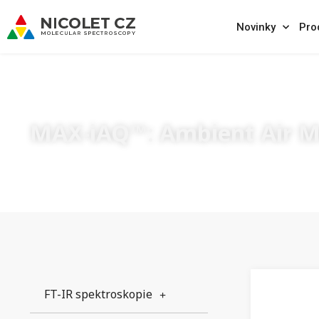
Novinky
Pro
MAX-iAQ™: Ambient Air M
FT-IR spektroskopie