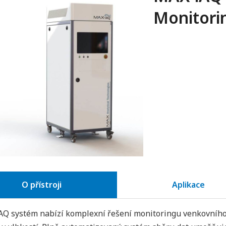
Monitori
O přístroji
Aplikace
Q systém nabízí komplexní řešení monitoringu venkovního a 