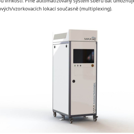
u vlhkostí. Plně automatizovaný systém sběru dat umožňuje
vých/vzorkovacích lokací současně (multiplexing).