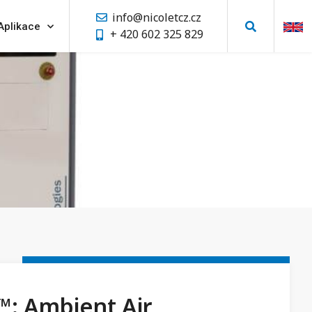
info@nicoletcz.cz
Aplikace
+ 420 602 325 829
: Ambient Air