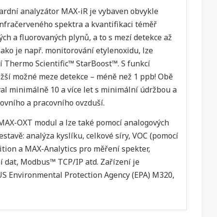
ardní analyzátor MAX-iR je vybaven obvykle
nfračerveného spektra a kvantifikaci téměř
ch a fluorovaných plynů, a to s mezí detekce až
 jako je např. monitorování etylenoxidu, lze
 Thermo Scientific™ StarBoost™. S funkcí
ižší možné meze detekce – méně než 1 ppb! Obě
al minimálně 10 a více let s minimální údržbou a
ovního a pracovního ovzduší.
MAX-OXT modul a lze také pomocí analogových
estavě: analýza kyslíku, celkové síry, VOC (pomocí
ition a MAX-Analytics pro měření spekter,
í dat, Modbus™ TCP/IP atd. Zařízení je
US Environmental Protection Agency (EPA) M320,