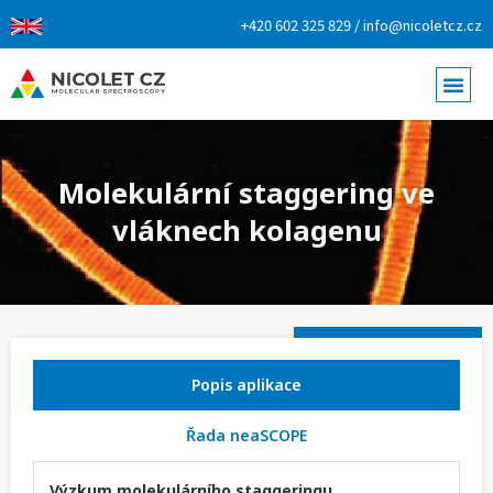
+420 602 325 829 / info@nicoletcz.cz
Molekulární staggering ve
vláknech kolagenu
Popis aplikace
Řada neaSCOPE
Výzkum molekulárního staggeringu