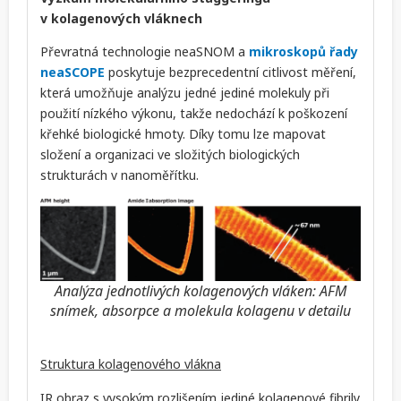
v kolagenových vláknech
Převratná technologie neaSNOM a
mikroskopů řady
neaSCOPE
poskytuje bezprecedentní citlivost měření,
která umožňuje analýzu jedné jediné molekuly při
použití nízkého výkonu, takže nedochází k poškození
křehké biologické hmoty. Díky tomu lze mapovat
složení a organizaci ve složitých biologických
strukturách v nanoměřítku.
Analýza jednotlivých kolagenových vláken: AFM
snímek, absorpce a molekula kolagenu v detailu
Struktura kolagenového vlákna
IR obraz s vysokým rozlišením jediné kolagenové fibrily