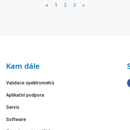
«
1
2
3
»
Kam dále
Validace spektrometrů
Aplikační podpora
Servis
Software