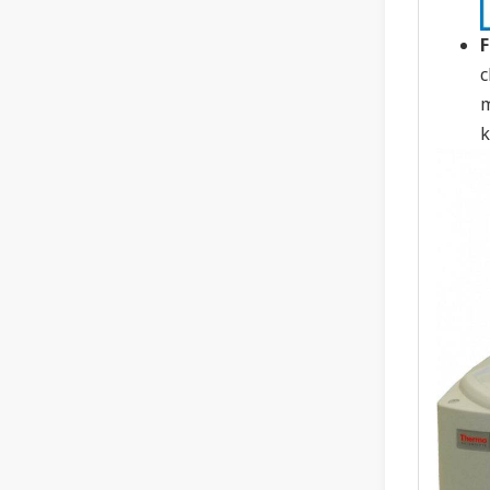
F
c
k