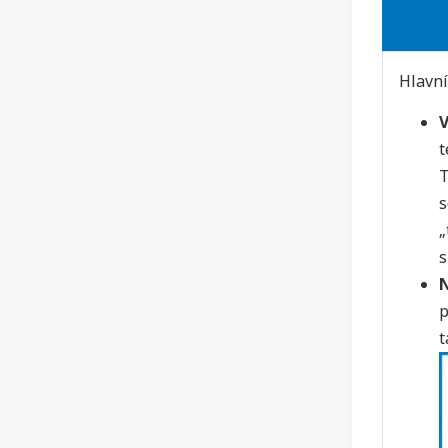
Hlavní
V
t
T
s
„
s
N
p
t