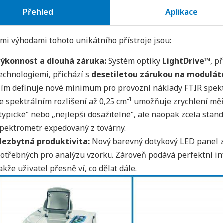
Přehled
Aplikace
mi výhodami tohoto unikátního přístroje jsou:
ýkonnost a dlouhá záruka:
Systém optiky
LightDrive
™
, p
echnologiemi, přichází s
desetiletou zárukou
na modulátor
ím definuje nové minimum pro provozní náklady FTIR spekt
-1
e spektrálním rozlišení až 0,25 cm
umožňuje zrychlení měř
typické“ nebo „nejlepší dosažitelné“, ale naopak zcela sta
pektrometr expedovaný z továrny.
ezbytná produktivita:
Nový barevný dotykový LED panel zr
otřebných pro analýzu vzorku. Zároveň podává perfektní in
akže uživatel přesně ví, co dělat dále.