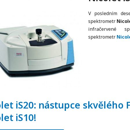
V posledním deset
spektrometr
Nicol
infračervené s
spektrometr
Nicol
let iS20: nástupce skvělého 
let iS10!