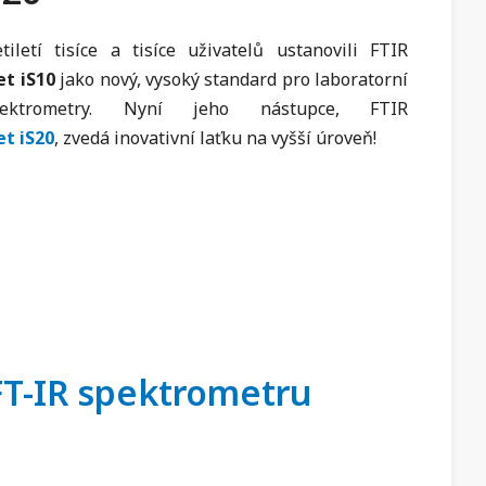
iletí tisíce a tisíce uživatelů ustanovili FTIR
et iS10
jako nový, vysoký standard pro laboratorní
pektrometry. Nyní jeho nástupce, FTIR
et iS20
, zvedá inovativní laťku na vyšší úroveň!
FT-IR spektrometru