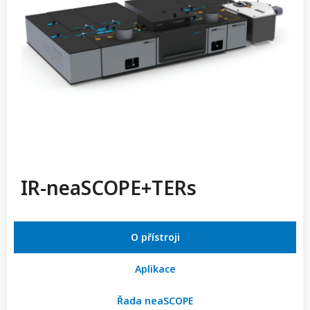
IR-neaSCOPE+TERs
O přístroji
Aplikace
Řada neaSCOPE