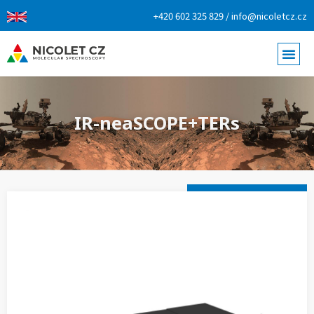
+420 602 325 829 / info@nicoletcz.cz
IR-neaSCOPE+TERs