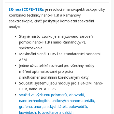
IR-neaSCOPE+TERs
je revolucí v nano-spektroskopii díky
kombinaci techniky nano-FTIR a Ramanovy
spektroskopie, čímž poskytuje kompletní spektrální
analýzu.
Stejné místo vzorku je analyzováno zároveň
pomocí nano-FTIR i nano-Ramanovy/PL
spektroskopie
Maximální signál TERS i se standardními sondami
AFM
Jediné uživatelské rozhraní pro všechny módy
měření optimalizované pro práci
s multidimenzionálními korelovanými daty
Součástí systému jsou moduly pro s-SNOM, nano-
FTIR, nano-PL a TERS
Využití ve výzkumu polymerů, vlnovodů,
nanotechnologiích, uhlíkových nanomateriálů,
grafenu, anorganických látek, polovodičů,
biovědách, fotovoltaice a dalších