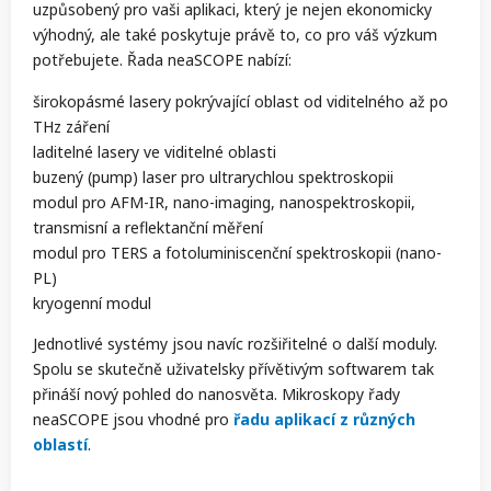
uzpůsobený pro vaši aplikaci, který je nejen ekonomicky
výhodný, ale také poskytuje právě to, co pro váš výzkum
potřebujete. Řada neaSCOPE nabízí:
širokopásmé lasery pokrývající oblast od viditelného až po
THz záření
laditelné lasery ve viditelné oblasti
buzený (pump) laser pro ultrarychlou spektroskopii
modul pro AFM-IR, nano-imaging, nanospektroskopii,
transmisní a reflektanční měření
modul pro TERS a fotoluminiscenční spektroskopii (nano-
PL)
kryogenní modul
Jednotlivé systémy jsou navíc rozšiřitelné o další moduly.
Spolu se skutečně uživatelsky přívětivým softwarem tak
přináší nový pohled do nanosvěta. Mikroskopy řady
neaSCOPE jsou vhodné pro
řadu aplikací z různých
oblastí
.