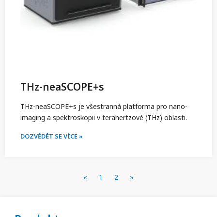
THz-neaSCOPE+s
THz-neaSCOPE+s je všestranná platforma pro nano-
imaging a spektroskopii v terahertzové (THz) oblasti.
DOZVĚDĚT SE VÍCE »
«
1
2
»