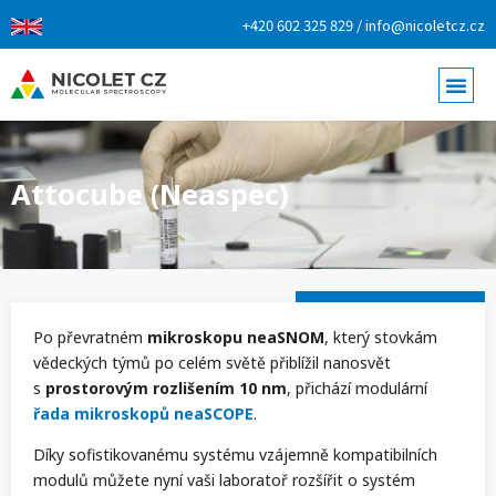
+420 602 325 829 / info@nicoletcz.cz
Attocube (Neaspec)
Po převratném
mikroskopu neaSNOM
, který stovkám
vědeckých týmů po celém světě přiblížil nanosvět
s
prostorovým rozlišením 10 nm
, přichází modulární
řada mikroskopů neaSCOPE
.
Díky sofistikovanému systému vzájemně kompatibilních
modulů můžete nyní vaši laboratoř rozšířit o systém