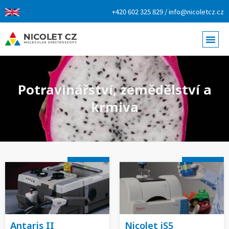
+420 602 325 829 / info@nicoletcz.cz
Potravinářství, zemědělství a
krmiva
Antaris II
Nicolet iS5