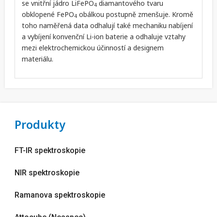
se vnitřní jádro LiFePO
diamantového tvaru
4
obklopené FePO
obálkou postupně zmenšuje. Kromě
4
toho naměřená data odhalují také mechaniku nabíjení
a vybíjení konvenční Li-ion baterie a odhaluje vztahy
mezi elektrochemickou účinností a designem
materiálu.
Produkty
FT-IR spektroskopie
NIR spektroskopie
Ramanova spektroskopie