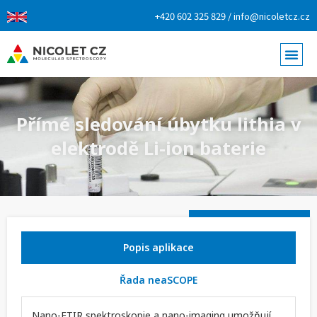
+420 602 325 829 / info@nicoletcz.cz
Přímé sledování úbytku lithia v
elektrodě Li-ion baterie
Popis aplikace
Řada neaSCOPE
Nano-FTIR spektroskopie a nano-imaging umožňují