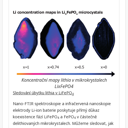
Koncentrační mapy lithia v mikrokrystalech
LixFePO4
Sledování úbytku lithia v LiFePO
4
Nano-FTIR spektroskopie a infračervená nanoskopie
elektrody Li-ion baterie poskytuje přímý důkaz
koexistence fází LiFePO
a FePO
v částečně
4
4
delithiovaných mikrokrystalech. Můžeme sledovat, jak