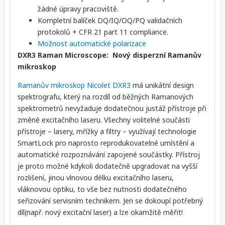
žádné úpravy pracoviště.
Kompletní balíček DQ/IQ/OQ/PQ validačních
protokolů + CFR 21 part 11 compliance.
Možnost automatické polarizace
DXR3 Raman Microscope: Nový disperzní Ramanův
mikroskop
Ramanův mikroskop Nicolet DXR3
má unikátní design
spektrografu, který na rozdíl od běžných Ramanových
spektrometrů nevyžaduje dodatečnou justáž přístroje při
změně excitačního laseru. Všechny volitelné součásti
přístroje – lasery, mřížky a filtry – využívají technologie
SmartLock pro naprosto reprodukovatelné umístění a
automatické rozpoznávání zapojené součástky. Přístroj
je proto možné kdykoli dodatečně upgradovat na vyšší
rozlišení, jinou vlnovou délku excitačního laseru,
vláknovou optiku, to vše bez nutnosti dodatečného
seřizování servisním technikem. Jen se dokoupí potřebný
díl(např. nový excitační laser) a lze okamžitě měřit!