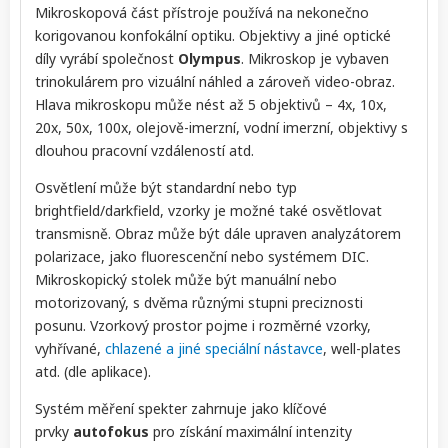
Mikroskopová část přístroje používá na nekonečno
korigovanou konfokální optiku. Objektivy a jiné optické
díly vyrábí společnost
Olympus
. Mikroskop je vybaven
trinokulárem pro vizuální náhled a zároveň video-obraz.
Hlava mikroskopu může nést až 5 objektivů – 4x, 10x,
20x, 50x, 100x, olejově-imerzní, vodní imerzní, objektivy s
dlouhou pracovní vzdáleností atd.
Osvětlení může být standardní nebo typ
brightfield/darkfield, vzorky je možné také osvětlovat
transmisně. Obraz může být dále upraven analyzátorem
polarizace, jako fluorescenční nebo systémem DIC.
Mikroskopický stolek může být manuální nebo
motorizovaný, s dvěma různými stupni preciznosti
posunu. Vzorkový prostor pojme i rozměrné vzorky,
vyhřívané,
chlazené a jiné speciální nástavce
, well-plates
atd. (dle aplikace).
Systém měření spekter zahrnuje jako klíčové
prvky
autofokus
pro získání maximální intenzity