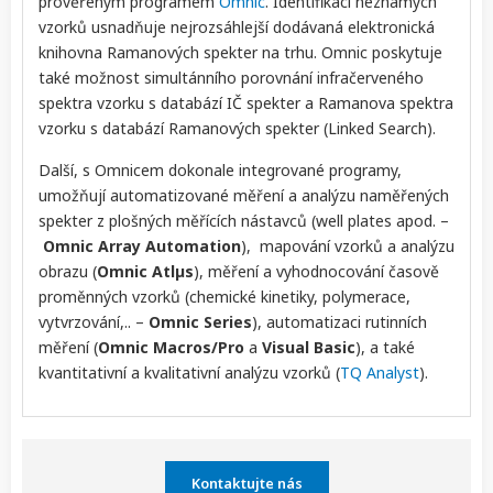
prověřeným programem
Omnic
. Identifikaci neznámých
vzorků usnadňuje nejrozsáhlejší dodávaná elektronická
knihovna Ramanových spekter na trhu. Omnic poskytuje
také možnost simultánního porovnání infračerveného
spektra vzorku s databází IČ spekter a Ramanova spektra
vzorku s databází Ramanových spekter (Linked Search).
Další, s Omnicem dokonale integrované programy,
umožňují automatizované měření a analýzu naměřených
spekter z plošných měřících nástavců (well plates apod. –
Omnic Array Automation
), mapování vzorků a analýzu
obrazu (
Omnic Atlµs
), měření a vyhodnocování časově
proměnných vzorků (chemické kinetiky, polymerace,
vytvrzování,.. –
Omnic Series
), automatizaci rutinních
měření (
Omnic Macros/Pro
a
Visual Basic
), a také
kvantitativní a kvalitativní analýzu vzorků (
TQ Analyst
).
Kontaktujte nás