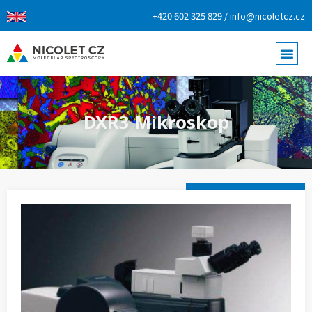
+420 602 325 829 / info@nicoletcz.cz
DXR3 Mikroskop