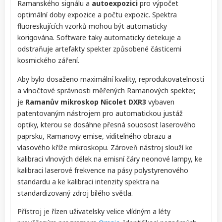
Ramanského signálu a
autoexpozici
pro výpočet
optimální doby expozice a počtu expozic. Spektra
fluoreskujících vzorků mohou být automaticky
korigována. Software taky automaticky detekuje a
odstraňuje artefakty spekter způsobené částicemi
kosmického záření.
Aby bylo dosaženo maximální kvality, reprodukovatelnosti
a vlnočtové správnosti měřených Ramanových spekter,
je
Ramanův mikroskop Nicolet DXR3
vybaven
patentovaným nástrojem pro automatickou justáž
optiky, kterou se dosáhne přesná souosost laserového
paprsku, Ramanovy emise, viditelného obrazu a
vlasového kříže mikroskopu. Zároveň nástroj slouží ke
kalibraci vlnových délek na emisní čáry neonové lampy, ke
kalibraci laserové frekvence na pásy polystyrenového
standardu a ke kalibraci intenzity spektra na
standardizovaný zdroj bílého světla.
Přístroj je řízen uživatelsky velice vlídným a léty