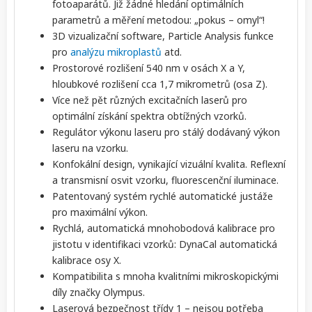
fotoaparátů. Již žádné hledání optimálních
parametrů a měření metodou: „pokus – omyl“!
3D vizualizační software, Particle Analysis funkce
pro
analýzu mikroplastů
atd.
Prostorové rozlišení 540 nm v osách X a Y,
hloubkové rozlišení cca 1,7 mikrometrů (osa Z).
Více než pět různých excitačních laserů pro
optimální získání spektra obtížných vzorků.
Regulátor výkonu laseru pro stálý dodávaný výkon
laseru na vzorku.
Konfokální design, vynikající vizuální kvalita. Reflexní
a transmisní osvit vzorku, fluorescenční iluminace.
Patentovaný systém rychlé automatické justáže
pro maximální výkon.
Rychlá, automatická mnohobodová kalibrace pro
jistotu v identifikaci vzorků: DynaCal automatická
kalibrace osy X.
Kompatibilita s mnoha kvalitními mikroskopickými
díly značky Olympus.
Laserová bezpečnost třídy 1 – nejsou potřeba