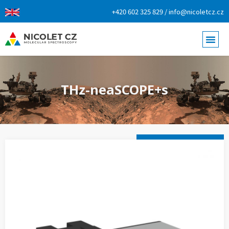
+420 602 325 829 / info@nicoletcz.cz
THz-neaSCOPE+s