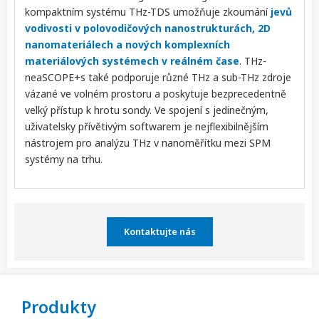
kompaktním systému THz-TDS umožňuje zkoumání
jevů
vodivosti v polovodičových nanostrukturách, 2D
nanomateriálech a nových komplexních
materiálových systémech v reálném čase
. THz-
neaSCOPE+s také podporuje různé THz a sub-THz zdroje
vázané ve volném prostoru a poskytuje bezprecedentně
velký přístup k hrotu sondy. Ve spojení s jedinečným,
uživatelsky přívětivým softwarem je nejflexibilnějším
nástrojem pro analýzu THz v nanoměřítku mezi SPM
systémy na trhu.
Kontaktujte nás
Produkty