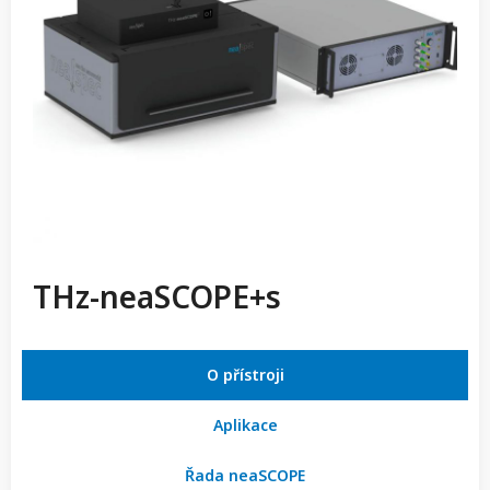
THz-neaSCOPE+s
O přístroji
Aplikace
Řada neaSCOPE