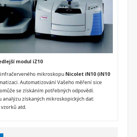
dlejší modul iZ10
m infračerveného mikroskopu
Nicolet iN10 (iN10
matizaci. Automatizování Vašeho měření sice
epomůže se získáním potřebných odpovědí.
u analýzu získaných mikroskopických dat:
 vzorků atd.