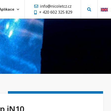
info@nicoletcz.cz
Aplikace
+ 420 602 325 829
p iN10