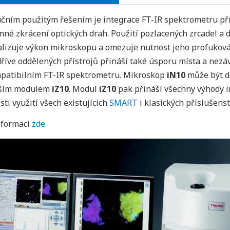
čním použitým řešením je integrace FT-IR spektrometru p
né zkrácení optických drah. Použití pozlacených zrcadel a 
lizuje výkon mikroskopu a omezuje nutnost jeho profukov
říve oddělených přístrojů přináší také úsporu místa a nez
patibilním FT-IR spektrometru. Mikroskop
iN10
může být do
jším modulem
iZ10
. Modul
iZ10
pak přináší všechny výhody 
ti využití všech existujících
SMART
i klasických příslušenst
nformací
zde
.