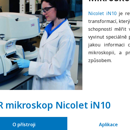
Nicolet iN10
je re
transformací, kter
schopností měřit 
vyvinut speciálně p
jakou informaci c
mikroskopii, a pr
způsobem.
R mikroskop Nicolet iN10
O přístroji
Aplikace