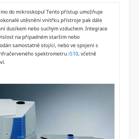
římo do mikroskopu! Tento přístup umožňuje
dokonalé utěsnění vnitřku přístroje pak dále
ání dusíkem nebo suchým vzduchem. Integrace
ávislost na případném starším nebo
dán samostatně stojící, nebo ve spojení s
infračerveného spektrometru
iS10
, včetně
ví.