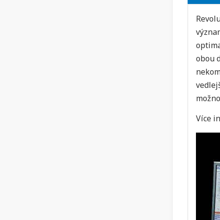
Revolu
význam
optima
obou d
nekom
vedle
možnos
Více i