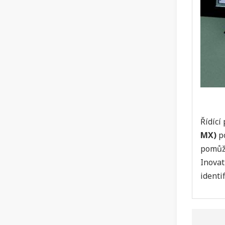
Řídící
MX)
po
pomůže
Inovat
identi