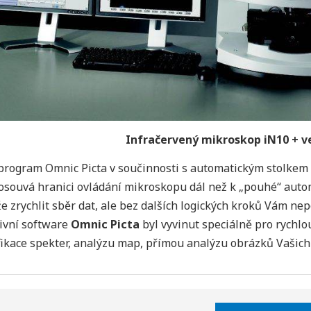
Infračervený mikroskop iN10 + ve
 program Omnic Picta v součinnosti s automatickým stolke
souvá hranici ovládání mikroskopu dál než k „pouhé“ auto
 zrychlit sběr dat, ale bez dalších logických kroků Vám n
ivní software
Omnic Picta
byl vyvinut speciálně pro rychlo
fikace spekter, analýzu map, přímou analýzu obrázků Vašich