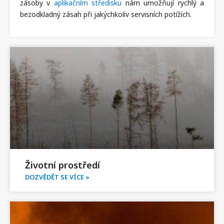
zásoby v
aplikačním středisku
nám umožňují rychlý a
bezodkladný zásah při jakýchkoliv servisních potížích.
Životní prostředí
DOZVĚDĚT SE VÍCE »