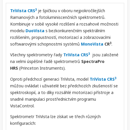
3
TriVista CRS
je špičkou v oboru nejpokročilejších
Ramanových a fotoluminiscenčních spektrometrů.
Kombinuje v sobě vysoké rozlišení a rozsahové možnosti
modelu
DuoVista
s bezkonkurenčním spektrálním
rozlišením, propustností, motorizací a zobrazovacími
3
softwarovými schopnostmi systémů
MonoVista
CR
.
3
Všechny spektrometry řady
TriVista CRS
jsou založené
na velmi úspěšné řadě spektrometrů
SpectraPro
HRS
(Princeton Instruments).
3
Oproti předchozí generaci TriVista, model
TriVista CRS
můžou ovládat i uživatelé bez předchozích zkušeností se
spektroskopií, a to díky rozsáhlé motorizaci přístroje a
snadné manipulaci prostřednictvím programu
VistaControl.
Spektrometr TriVista lze získat ve třech různých
konfiguracích: