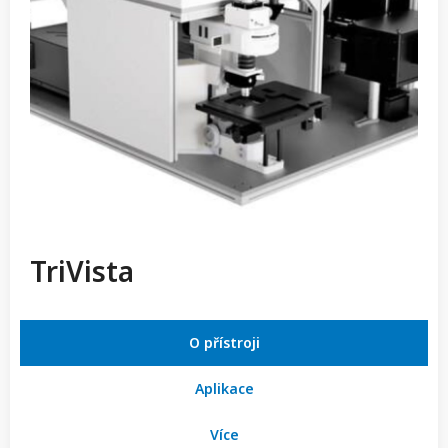
TriVista
O přístroji
Aplikace
Více