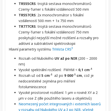
TR555CRS
: trojitá sestava monochromátorů
Czerny-Turner s fokální vzdáleností 500 mm
TR557CRS
: 2x monochromátor s fokální
vzdáleností 500 mm + 1x 750 mm
TR777CRS
: trojitá sestava monochromátorů
Czerny-Turner s fokální vzdáleností 750 mm
poskytující nejvyšší možné rozlišení a rozsahy pro
aditivní a subtraktivní spektroskopii
3
Hlavní parametry systému
TriVista CRS
Rozsah od hlubokého
UV až po NIR
(200 – 2000
nm)
-1
Vysoké spektrální rozlišení: FWHM <
0,1 cm
-1
-1
Rozsah už od
5 cm
až po
9 000
cm
, což je
nedocenitelné zejména pro měření
fotoluminiscence
Vysoké prostorové rozlišení: 1 µm v rovině XY a 2
µm v ose Z (dle použitého laseru a objektivů)
Neomezený počet integrovaných i externích laserů
v rozsahu od hlubokého UV a ž po NIR, včetně