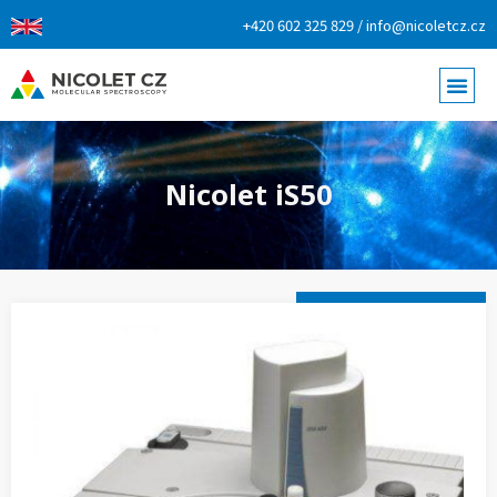
+420 602 325 829 / info@nicoletcz.cz
Nicolet iS50