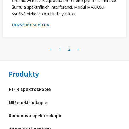
organických látek z proudu měřeného plynu = eliminace
šumu a spektrálních interferencí. Modul MAX-OXT
využívá nízkoteplotní katalytickou
DOZVĚDĚT SE VÍCE »
«
1
2
»
Produkty
FT-IR spektroskopie
NIR spektroskopie
Ramanova spektroskopie