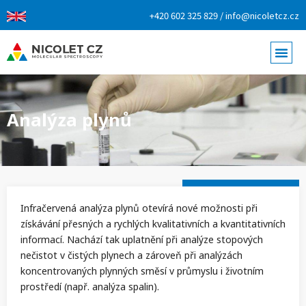
+420 602 325 829 / info@nicoletcz.cz
Analýza plynů
Infračervená analýza plynů otevírá nové možnosti při
získávání přesných a rychlých kvalitativních a kvantitativních
informací. Nachází tak uplatnění při analýze stopových
nečistot v čistých plynech a zároveň při analýzách
koncentrovaných plynných směsí v průmyslu i životním
prostředí (např. analýza spalin).