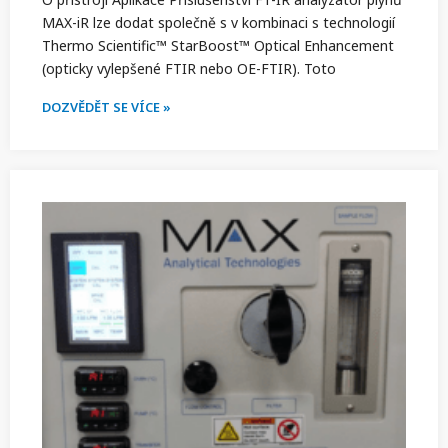
MAX-iR lze dodat společně s v kombinaci s technologií
Thermo Scientific™ StarBoost™ Optical Enhancement
(opticky vylepšené FTIR nebo OE-FTIR). Toto
DOZVĚDĚT SE VÍCE »