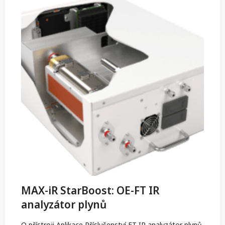
MAX-iR StarBoost: OE-FT IR
analyzátor plynů
O přístroji Aplikace Příslušenství FT-IR analyzátor plynů