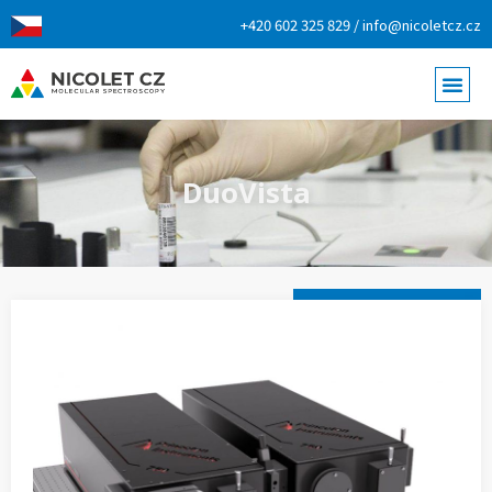
+420 602 325 829 / info@nicoletcz.cz
DuoVista