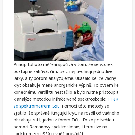
Princip tohoto měření spočívá v tom, že se vzorek
postupně zahřívá, čímž se z něj uvolňují jednotlivé
látky, a ty potom analyzujeme. Ukázalo se, že vadný
kryt obsahuje méně anorganické výplně. To ovšem ke
konečnému verdiktu nestačilo a bylo nutné přistoupit
k analýze metodou infračervené spektroskopie:
FT-IR
se spektrometrem iS50
. Pomocí této metody se
zjistilo, že správně fungující kryt, na rozdíl od vadného,
obsahuje rutil, jednu z forem TiO
. To se potvrdilo i
2
pomocí Ramanovy spektroskopie, kterou lze na
spektrometru iS50 rovněž provádět.