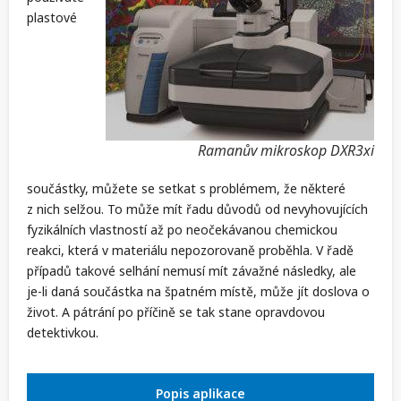
plastové
Ramanův mikroskop DXR3xi
součástky, můžete se setkat s problémem, že některé
z nich selžou. To může mít řadu důvodů od nevyhovujících
fyzikálních vlastností až po neočekávanou chemickou
reakci, která v materiálu nepozorovaně proběhla. V řadě
případů takové selhání nemusí mít závažné následky, ale
je-li daná součástka na špatném místě, může jít doslova o
život. A pátrání po příčině se tak stane opravdovou
detektivkou.
Popis aplikace