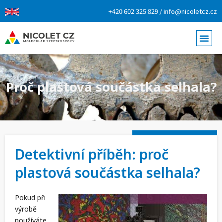
+420 602 325 829 / info@nicoletcz.cz
Proč plastová součástka selhala?
Detektivní příběh: proč
plastová součástka selhala?
Pokud při
výrobě
používáte