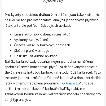
Plynové cely
Pro kyvety s optickou dráhou 2 m a 10 m jsou také k dispozici
balíčky metod pro kvantitativní analýzu jednotlivých plynných
látek, a to dle potřeb následujících aplikací:
Emise automobilů (benzín/diesl atd.)
Výzkumy katalyzátorů
Čistota kyslíku v tlakových bombách
Složení plynů v airbagu
Hasičské výzkumné aplikace
Balíčky kalibrací vždy obsahují nejen jednotlivá naměřená
spektra různých koncentrací plynů (za definovaných teplot a
tlaků), ale i již hotovou kalibrační metodu (CLS kalibrace). Tyto
metody jsou zákazníkům přístupné k úpravě a doplnění dalších
látek v chemometrickém programu
TQ Analyst
. V případě
aplikací mimo dedikované kalibrační balíčky nabízíme
zakázkovou tvorbu kalibrací/kalibračních modelů specificky pro
daný typ analýzy.