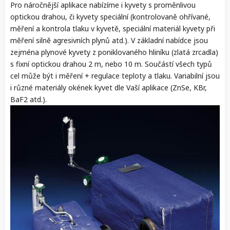
Pro náročnější aplikace nabízíme i kyvety s proměnlivou
optickou drahou, či kyvety speciální (kontrolovaně ohřívané,
měření a kontrola tlaku v kyvetě, speciální materiál kyvety při
měření silně agresivních plynů atd.). V základní nabídce jsou
zejména plynové kyvety z poniklovaného hliníku (zlatá zrcadla)
s fixní optickou drahou 2 m, nebo 10 m. Součástí všech typů
cel může být i měření + regulace teploty a tlaku. Variabilní jsou
i různé materiály okének kyvet dle Vaší aplikace (ZnSe, KBr,
BaF2 atd.).