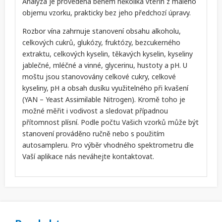
Analýza je provedena během několika vteřin z malého
objemu vzorku, prakticky bez jeho předchozí úpravy.
Rozbor vína zahrnuje stanovení obsahu alkoholu,
celkových cukrů, glukózy, fruktózy, bezcukerného
extraktu, celkových kyselin, těkavých kyselin, kyseliny
jablečné, mléčné a vinné, glycerinu, hustoty a pH. U
moštu jsou stanovovány celkové cukry, celkové
kyseliny, pH a obsah dusíku využitelného při kvašení
(YAN – Yeast Assimilable Nitrogen). Kromě toho je
možné měřit i vodivost a sledovat případnou
přítomnost plísní. Podle počtu Vašich vzorků může být
stanovení prováděno ručně nebo s použitím
autosampleru. Pro výběr vhodného spektrometru dle
Vaší aplikace nás neváhejte kontaktovat.