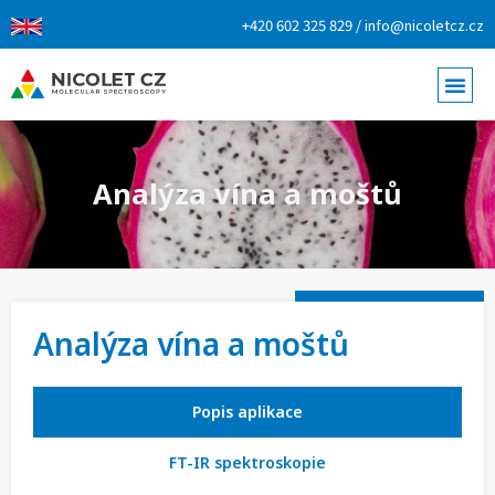
+420 602 325 829 / info@nicoletcz.cz
Analýza vína a moštů
Analýza vína a moštů
Popis aplikace
FT-IR spektroskopie