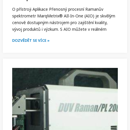
O přístroji Aplikace Přenosný procesní Ramanův
spektrometr MarqMetrix® AIl-In-One (AIO) je skvělým
cenově dostupným nástrojem pro zajištění kvality,
vývoj produktů i výzkum. S AIO můžete v reálném
DOZVĚDĚT SE VÍCE »