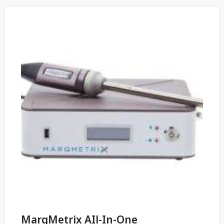
MarqMetrix AIl-In-One