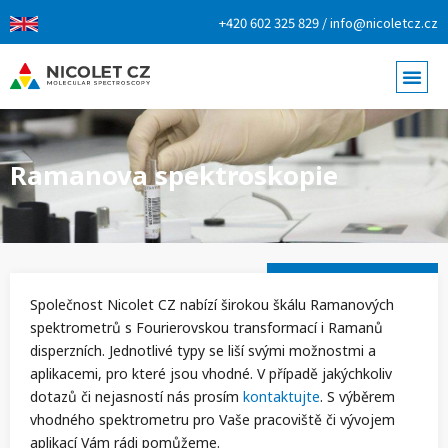
+420 602 325 829 / info@nicoletcz.cz
Ramanova spektroskopie
Společnost Nicolet CZ nabízí širokou škálu Ramanových
spektrometrů s Fourierovskou transformací i Ramanů
disperzních. Jednotlivé typy se liší svými možnostmi a
aplikacemi, pro které jsou vhodné. V případě jakýchkoliv
dotazů či nejasností nás prosím
kontaktujte
. S výběrem
vhodného spektrometru pro Vaše pracoviště či vývojem
aplikací Vám rádi pomůžeme.