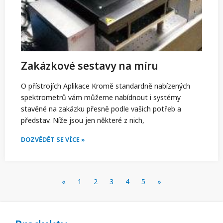
Zakázkové sestavy na míru
O přístrojích Aplikace Kromě standardně nabízených
spektrometrů vám můžeme nabídnout i systémy
stavěné na zakázku přesně podle vašich potřeb a
představ. Níže jsou jen některé z nich,
DOZVĚDĚT SE VÍCE »
«
1
2
3
4
5
»