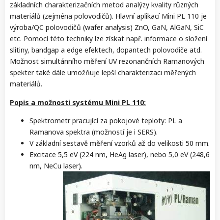
základních charakterizačních metod analýzy kvality různých
materiálů (zejména polovodičů). Hlavní aplikací Mini PL 110 je
výroba/QC polovodičů (wafer analysis) ZnO, GaN, AlGaN, SiC
etc. Pomocí této techniky lze získat např. informace o složení
slitiny, bandgap a edge efektech, dopantech polovodiče atd.
Možnost simultánního měření UV rezonančních Ramanových
spekter také dále umožňuje lepší charakterizaci měřených
materiálů.
Popis a možnosti systému Mini PL 110:
Spektrometr pracující za pokojové teploty: PL a
Ramanova spektra (možností je i SERS).
V základní sestavě měření vzorků až do velikosti 50 mm.
Excitace 5,5 eV (224 nm, HeAg laser), nebo 5,0 eV (248,6
nm, NeCu laser).