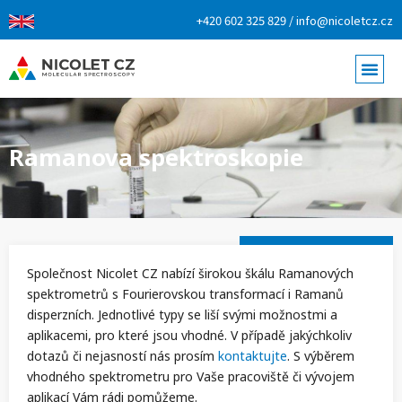
+420 602 325 829 / info@nicoletcz.cz
Ramanova spektroskopie
Společnost Nicolet CZ nabízí širokou škálu Ramanových
spektrometrů s Fourierovskou transformací i Ramanů
disperzních. Jednotlivé typy se liší svými možnostmi a
aplikacemi, pro které jsou vhodné. V případě jakýchkoliv
dotazů či nejasností nás prosím
kontaktujte
. S výběrem
vhodného spektrometru pro Vaše pracoviště či vývojem
aplikací Vám rádi pomůžeme.