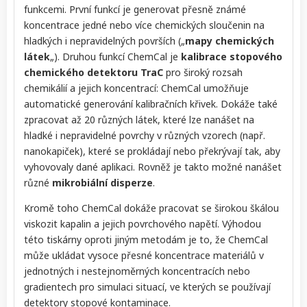
funkcemi. První funkcí je generovat přesně známé
koncentrace jedné nebo více chemických sloučenin na
hladkých i nepravidelných površích („
mapy chemických
látek
„). Druhou funkcí ChemCal je
kalibrace stopového
chemického detektoru TraC
pro široký rozsah
chemikálií a jejich koncentrací: ChemCal umožňuje
automatické generování kalibračních křivek. Dokáže také
zpracovat až 20 různých látek, které lze nanášet na
hladké i nepravidelné povrchy v různých vzorech (např.
nanokapiček), které se prokládají nebo překrývají tak, aby
vyhovovaly dané aplikaci. Rovněž je takto možné nanášet
různé
mikrobiální disperze
.
Kromě toho ChemCal dokáže pracovat se širokou škálou
viskozit kapalin a jejich povrchového napětí. Výhodou
této tiskárny oproti jiným metodám je to, že ChemCal
může ukládat vysoce přesné koncentrace materiálů v
jednotných i nestejnoměrných koncentracích nebo
gradientech pro simulaci situací, ve kterých se používají
detektory stopové kontaminace.