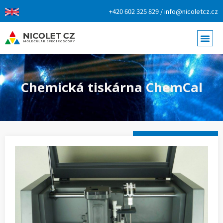
+420 602 325 829 / info@nicoletcz.cz
Chemická tiskárna ChemCal