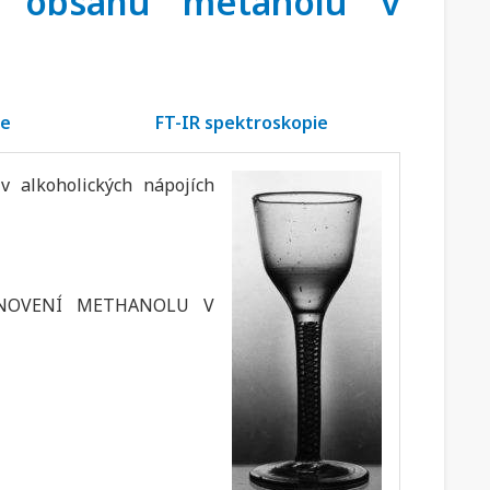
ní obsahu metanolu v
ie
FT-IR spektroskopie
 alkoholických nápojích
STANOVENÍ METHANOLU V