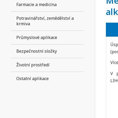
Me
Farmacie a medicína
al
Potravinářství, zemědělství a
krmiva
Průmyslové aplikace
Úsp
Bezpečnostní složky
(po
Víc
Životní prostředí
V 
Ostatní aplikace
LI