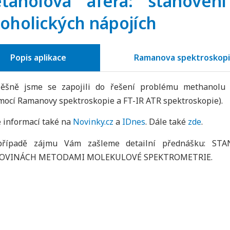
tanolová aféra: stanove
koholických nápojích
Popis aplikace
Ramanova spektroskop
ěšně jsme se zapojili do řešení problému methanolu v
mocí Ramanovy spektroskopie a FT-IR ATR spektroskopie).
e informací také na
Novinky.cz
a
IDnes
. Dále také
zde
.
případě zájmu Vám zašleme detailní přednášku: 
HOVINÁCH METODAMI MOLEKULOVÉ SPEKTROMETRIE.