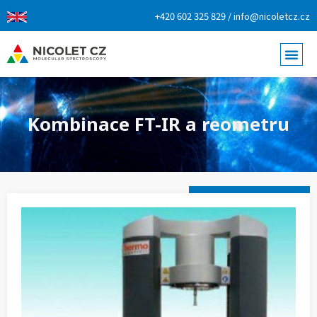
+420 602 325 829 / info@nicoletcz.cz
Kombinace FT-IR a reometru