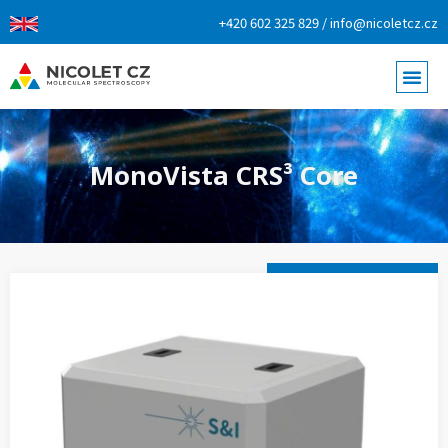
+420 602 325 829 / info@nicoletcz.cz
MonoVista CRS³ Core