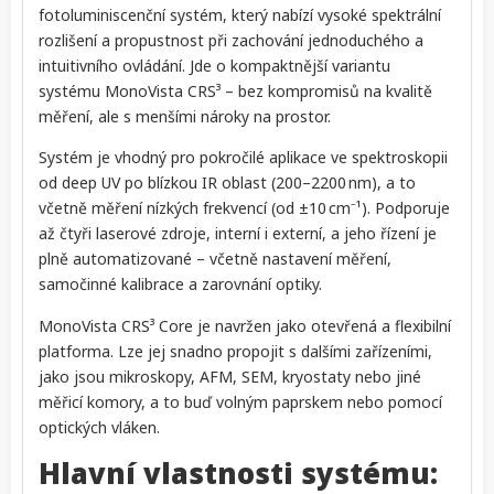
fotoluminiscenční systém, který nabízí vysoké spektrální
rozlišení a propustnost při zachování jednoduchého a
intuitivního ovládání. Jde o kompaktnější variantu
systému MonoVista CRS³ – bez kompromisů na kvalitě
měření, ale s menšími nároky na prostor.
Systém je vhodný pro pokročilé aplikace ve spektroskopii
od deep UV po blízkou IR oblast (200–2200 nm), a to
včetně měření nízkých frekvencí (od ±10 cm⁻¹). Podporuje
až čtyři laserové zdroje, interní i externí, a jeho řízení je
plně automatizované – včetně nastavení měření,
samočinné kalibrace a zarovnání optiky.
MonoVista CRS³ Core je navržen jako otevřená a flexibilní
platforma. Lze jej snadno propojit s dalšími zařízeními,
jako jsou mikroskopy, AFM, SEM, kryostaty nebo jiné
měřicí komory, a to buď volným paprskem nebo pomocí
optických vláken.
Hlavní vlastnosti systému: