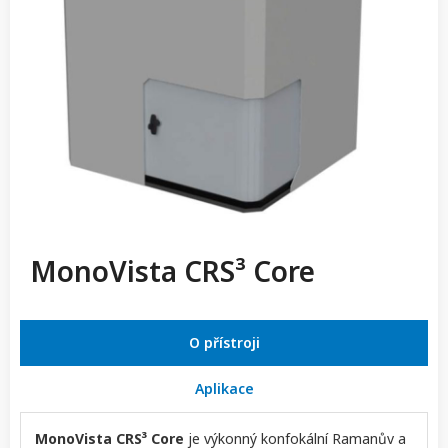
MonoVista CRS³ Core
O přístroji
Aplikace
MonoVista CRS³ Core
je výkonný konfokální Ramanův a