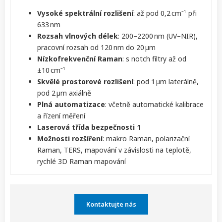
Vysoké spektrální rozlišení
: až pod 0,2 cm⁻¹ při
633 nm
Rozsah vlnových délek
: 200–2200 nm (UV–NIR),
pracovní rozsah od 120 nm do 20 µm
Nízkofrekvenční Raman
: s notch filtry až od
±10 cm⁻¹
Skvělé prostorové rozlišení
: pod 1 µm laterálně,
pod 2 µm axiálně
Plná automatizace
: včetně automatické kalibrace
a řízení měření
Laserová třída bezpečnosti 1
Možnosti rozšíření
: makro Raman, polarizační
Raman, TERS, mapování v závislosti na teplotě,
rychlé 3D Raman mapování
Kontaktujte nás