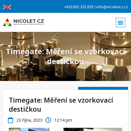
+420 602 325 829 / info@nicoletcz.cz
Timegate: Měření se vzorkovací
destičkou
Timegate: Měření se vzorkovací
destičkou
23 října, 2023
12:14 pm