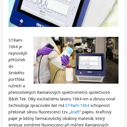
STRam-
1064 je
nejnovější
přírůstek
do
širokého
portfólia
ručních a
přenositelných Ramanových spektrometrů společnosti
B&W Tek. Díky excitačnímu laseru 1064 nm a zbrusu nové
technologii zpracování dat má
STRam-1064
schopnost
překonat silnou fluorescenci tzv. „
kraft
“ papíru. Kraftový
papír je běžný farmaceutický obalový materiál, který
emituje extrémní fluorescenci při měření Ramanových