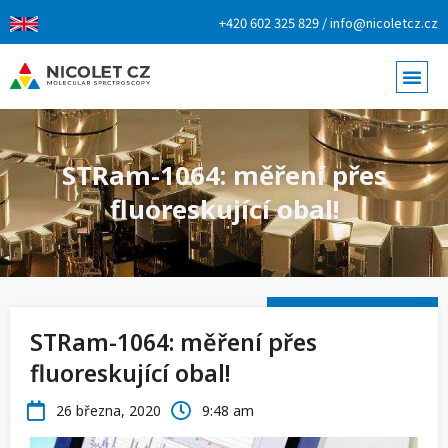
+420 602 325 829 / info@nicoletcz.cz
STRam-1064: měření přes
fluoreskující obal!
STRam-1064: měření přes
fluoreskující obal!
26 března, 2020
9:48 am