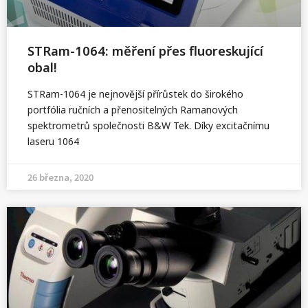
STRam-1064: měření přes fluoreskující
obal!
STRam-1064 je nejnovější přírůstek do širokého
portfólia ručních a přenositelných Ramanových
spektrometrů společnosti B&W Tek. Díky excitačnímu
laseru 1064
26 března, 2020