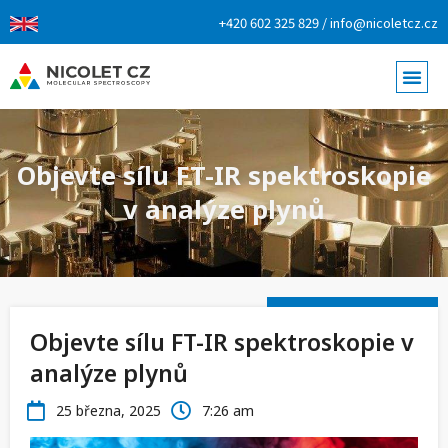
+420 602 325 829 / info@nicoletcz.cz
Objevte sílu FT-IR spektroskopie
v analýze plynů
Objevte sílu FT-IR spektroskopie v
analýze plynů
25 března, 2025
7:26 am