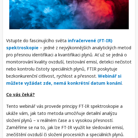
Vstupte do fascinujícího světa
infračervené (FT-IR)
spektroskopie
– jedné z nejvýkonnějších analytických metod
pro přesnou identifikaci a kvantifikaci plynů. Ať už se jedná o
monitorování kvality ovzduší, testování emisí, detekci nečistot
nebo kontrolu čistoty speciálních plynů, FTIR poskytuje
bezkonkurenční citlivost, rychlost a přesnost.
Webinář si
můžete vyžádat zde, nemá konkrétní datum konání
.
Co vás čeká?
Tento webinář vás provede principy FT-IR spektroskopie a
ukáže vám, jak tato metoda umožňuje detailní analýzu
složení plynů – v reálném čase a s vysokou přesností.
Zaměříme se na to, jak lze FT-IR využít ke sledování emisí,
znečištění ovzduší či složení procesních a speciálních plynů.