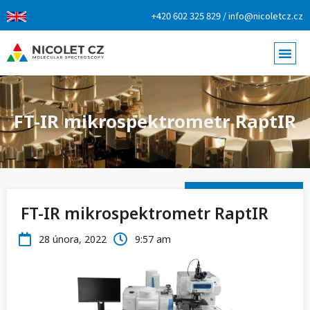
+420 602 325 829 / info@nicoletcz.cz
FT-IR mikrospektrometr RaptIR
FT-IR mikrospektrometr RaptIR
28 února, 2022
9:57 am