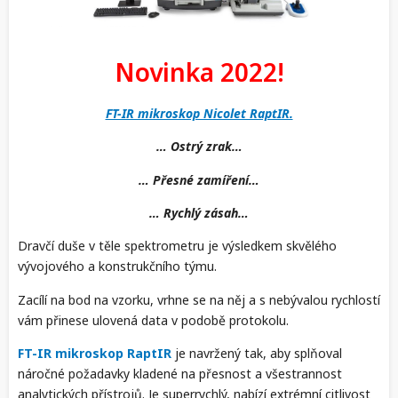
Novinka 2022!
FT-IR mikroskop Nicolet RaptIR.
… Ostrý zrak…
… Přesné zamíření…
… Rychlý zásah…
Dravčí duše v těle spektrometru je výsledkem skvělého
vývojového a konstrukčního týmu.
Zacílí na bod na vzorku, vrhne se na něj a s nebývalou rychlostí
vám přinese ulovená data v podobě protokolu.
FT-IR mikroskop RaptIR
je navržený tak, aby splňoval
náročné požadavky kladené na přesnost a všestrannost
analytických přístrojů. Je superrychlý, nabízí extrémní citlivost