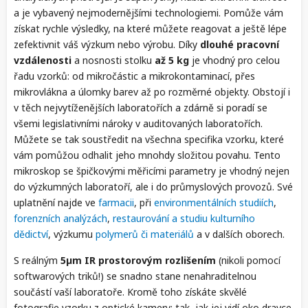
a je vybavený nejmodernějšími technologiemi. Pomůže vám
získat rychle výsledky, na které můžete reagovat a ještě lépe
zefektivnit váš výzkum nebo výrobu. Díky
dlouhé pracovní
vzdálenosti
a nosnosti stolku
až 5 kg
je vhodný pro celou
řadu vzorků: od mikročástic a mikrokontaminací, přes
mikrovlákna a úlomky barev až po rozměrné objekty. Obstojí i
v těch nejvytíženějších laboratořích a zdárně si poradí se
všemi legislativními nároky v auditovaných laboratořích.
Můžete se tak soustředit na všechna specifika vzorku, které
vám pomůžou odhalit jeho mnohdy složitou povahu. Tento
mikroskop se špičkovými měřicími parametry je vhodný nejen
do výzkumných laboratoří, ale i do průmyslových provozů. Své
uplatnění najde ve
farmacii
, při
environmentálních studiích
,
forenzních analýzách
,
restaurování a studiu kulturního
dědictví
, výzkumu
polymerů či materiálů
a v dalších oborech.
S reálným
5µm IR prostorovým rozlišením
(nikoli pomocí
softwarových triků!) se snadno stane nenahraditelnou
součástí vaší laboratoře. Kromě toho získáte skvělé
fotografie vzorku z optické kamery: tak, jak jej vidí oko dravce.