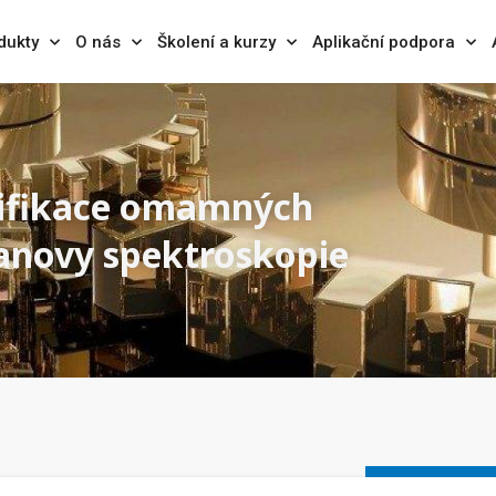
dukty
O nás
Školení a kurzy
Aplikační podpora
ntifikace omamných
anovy spektroskopie