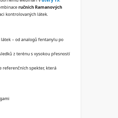
 odbornému webináři v
úterý 19.
 kombinace
ručních Ramanových
aci kontrolovaných látek.
látek – od analogů fentanylu po
ýsledků z terénu s vysokou přesností
 referenčních spekter, která
ogami