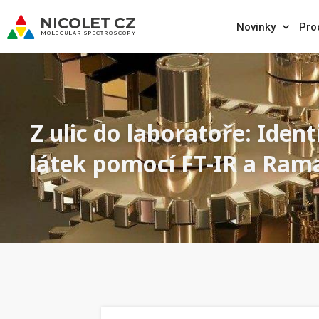
Novinky
Pro
Z ulic do laboratoře: Ide
látek pomocí FT-IR a Ram