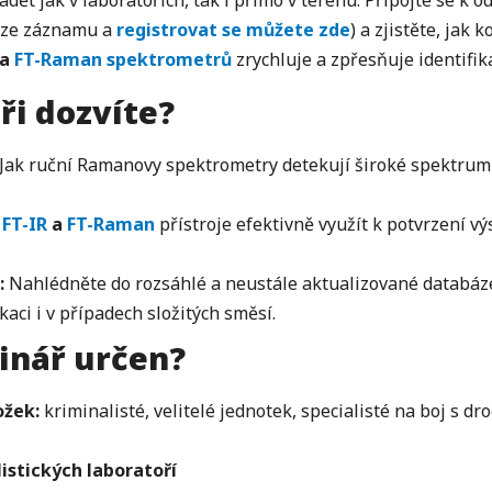
dět jak v laboratořích, tak i přímo v terénu. Připojte se k
 ze záznamu a
registrovat se můžete zde
) a zjistěte, jak
a
FT-Raman spektrometrů
zrychluje a zpřesňuje identifik
ři dozvíte?
Jak ruční Ramanovy spektrometry detekují široké spektrum 
e
FT-IR
a
FT-Raman
přístroje efektivně využít k potvrzení v
:
Nahlédněte do rozsáhlé a neustále aktualizované databáze
ci i v případech složitých směsí.
inář určen?
ožek:
kriminalisté, velitelé jednotek, specialisté na boj s dr
istických laboratoří