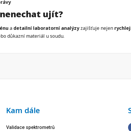
právy
 nenechat ujít?
rénu
a
detailní laboratorní analýzy
zajišťuje nejen
rychle
nebo důkazní materiál u soudu.
Kam dále
Validace spektrometrů