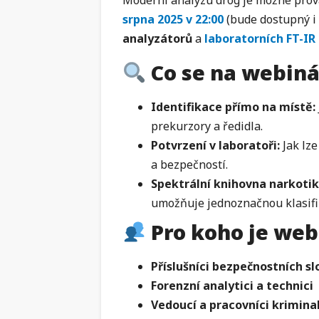
Moderní analýzu drog je možné prová
srpna 2025 v 22:00
(bude dostupný i
analyzátorů
a
laboratorních FT-IR
Co se na webiná
Identifikace přímo na místě:
prekurzory a ředidla.
Potvrzení v laboratoři:
Jak lz
a bezpečností.
Spektrální knihovna narkotik
umožňuje jednoznačnou klasifika
Pro koho je web
Příslušníci bezpečnostních sl
Forenzní analytici a technici
Vedoucí a pracovníci kriminal