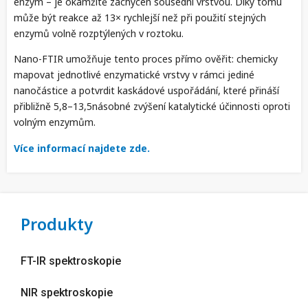
enzym – je okamžitě zachycen sousední vrstvou. Díky tomu
může být reakce až 13× rychlejší než při použití stejných
enzymů volně rozptýlených v roztoku.
Nano-FTIR umožňuje tento proces přímo ověřit: chemicky
mapovat jednotlivé enzymatické vrstvy v rámci jediné
nanočástice a potvrdit kaskádové uspořádání, které přináší
přibližně 5,8–13,5násobné zvýšení katalytické účinnosti oproti
volným enzymům.
Více informací najdete zde.
Produkty
FT-IR spektroskopie
NIR spektroskopie