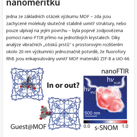
nanoměřítku
Jedna ze základních otázek výzkumu MOF – zda jsou
zachycené molekuly skutečně stabilně uvnitř struktury, nebo
pouze ulpívají na jejím povrchu – byla poprvé zodpovězena
pomocí nano-FTIR přímo na jednotlivých krystalech. Díky
analýze vibračních „otisků prstů“ s prostorovým rozlišením
okolo 20 nm výzkumníci jednoznačně potvrdili, že fluorofory
RhB jsou enkapsulovány uvnitř MOF materiálů ZIF-8 a UiO-66.