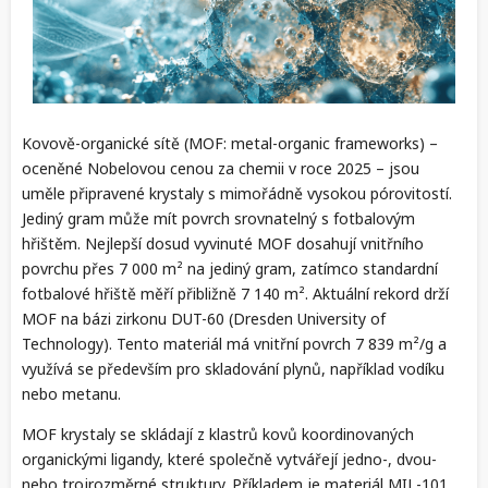
Kovově-organické sítě (MOF: metal-organic frameworks) –
oceněné Nobelovou cenou za chemii v roce 2025 – jsou
uměle připravené krystaly s mimořádně vysokou pórovitostí.
Jediný gram může mít povrch srovnatelný s fotbalovým
hřištěm. Nejlepší dosud vyvinuté MOF dosahují vnitřního
povrchu přes 7 000 m² na jediný gram, zatímco standardní
fotbalové hřiště měří přibližně 7 140 m². Aktuální rekord drží
MOF na bázi zirkonu DUT-60 (Dresden University of
Technology). Tento materiál má vnitřní povrch 7 839 m²/g a
využívá se především pro skladování plynů, například vodíku
nebo metanu.
MOF krystaly se skládají z klastrů kovů koordinovaných
organickými ligandy, které společně vytvářejí jedno-, dvou-
nebo trojrozměrné struktury. Příkladem je materiál MIL-101