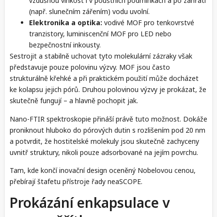
vzdušnou vlhkost i v pouštních podmínkách a po zahřátí
(např. slunečním zářením) vodu uvolní.
Elektronika a optika:
vodivé MOF pro tenkovrstvé
tranzistory, luminiscenční MOF pro LED nebo
bezpečnostní inkousty.
Sestrojit a stabilně uchovat tyto molekulární zázraky však
představuje pouze polovinu výzvy. MOF jsou často
strukturálně křehké a při praktickém použití může docházet
ke kolapsu jejich pórů. Druhou polovinou výzvy je prokázat, že
skutečně fungují – a hlavně pochopit jak.
Nano-FTIR spektroskopie přináší právě tuto možnost. Dokáže
proniknout hluboko do pórových dutin s rozlišením pod 20 nm
a potvrdit, že hostitelské molekuly jsou skutečně zachyceny
uvnitř struktury, nikoli pouze adsorbované na jejím povrchu.
Tam, kde končí inovační design oceněný Nobelovou cenou,
přebírají štafetu přístroje řady neaSCOPE.
Prokázání enkapsulace v