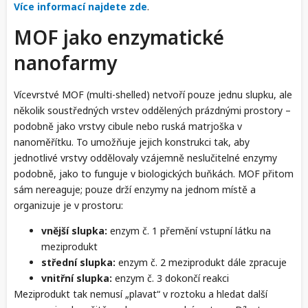
Více informací najdete zde
.
MOF jako enzymatické
nanofarmy
Vícevrstvé MOF (multi-shelled) netvoří pouze jednu slupku, ale
několik soustředných vrstev oddělených prázdnými prostory –
podobně jako vrstvy cibule nebo ruská matrjoška v
nanoměřítku. To umožňuje jejich konstrukci tak, aby
jednotlivé vrstvy oddělovaly vzájemně neslučitelné enzymy
podobně, jako to funguje v biologických buňkách. MOF přitom
sám nereaguje; pouze drží enzymy na jednom místě a
organizuje je v prostoru:
vnější slupka:
enzym č. 1 přemění vstupní látku na
meziprodukt
střední slupka:
enzym č. 2 meziprodukt dále zpracuje
vnitřní slupka:
enzym č. 3 dokončí reakci
Meziprodukt tak nemusí „plavat“ v roztoku a hledat další