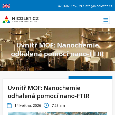
+420 602 325 829 / info@nicoletcz.cz
Uvnitř MOF: Nanochemie
odhalená pomocí nano-FTIR
Uvnitř MOF: Nanochemie
odhalená pomocí nano-FTIR
14 května, 2026
7:53 am