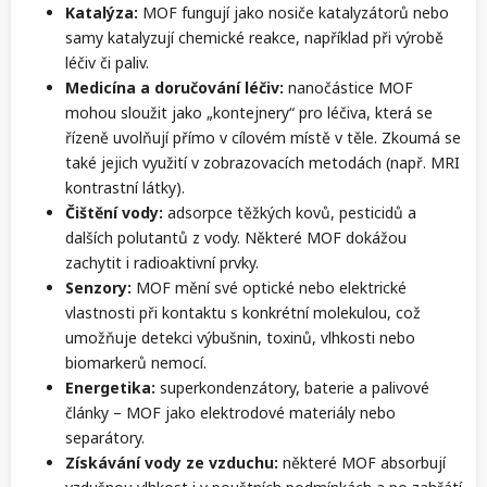
Katalýza:
MOF fungují jako nosiče katalyzátorů nebo
samy katalyzují chemické reakce, například při výrobě
léčiv či paliv.
Medicína a doručování léčiv:
nanočástice MOF
mohou sloužit jako „kontejnery“ pro léčiva, která se
řízeně uvolňují přímo v cílovém místě v těle. Zkoumá se
také jejich využití v zobrazovacích metodách (např. MRI
kontrastní látky).
Čištění vody:
adsorpce těžkých kovů, pesticidů a
dalších polutantů z vody. Některé MOF dokážou
zachytit i radioaktivní prvky.
Senzory:
MOF mění své optické nebo elektrické
vlastnosti při kontaktu s konkrétní molekulou, což
umožňuje detekci výbušnin, toxinů, vlhkosti nebo
biomarkerů nemocí.
Energetika:
superkondenzátory, baterie a palivové
články – MOF jako elektrodové materiály nebo
separátory.
Získávání vody ze vzduchu:
některé MOF absorbují