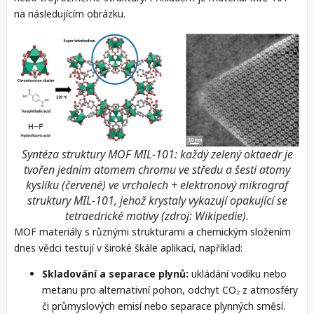
na následujícím obrázku.
Syntéza struktury MOF MIL-101: každý zelený oktaedr je
tvořen jedním atomem chromu ve středu a šesti atomy
kyslíku (červené) ve vrcholech + elektronový mikrograf
struktury MIL-101, jehož krystaly vykazují opakující se
tetraedrické motivy (zdroj: Wikipedie).
MOF materiály s různými strukturami a chemickým složením
dnes vědci testují v široké škále aplikací, například:
Skladování a separace plynů:
ukládání vodíku nebo
metanu pro alternativní pohon, odchyt CO₂ z atmosféry
či průmyslových emisí nebo separace plynných směsí.