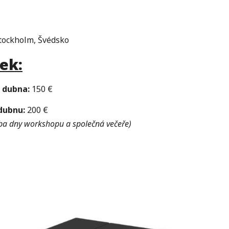
Stockholm, Švédsko
ek:
 dubna:
150 €
 dubnu:
200 €
oba dny workshopu a společná večeře)