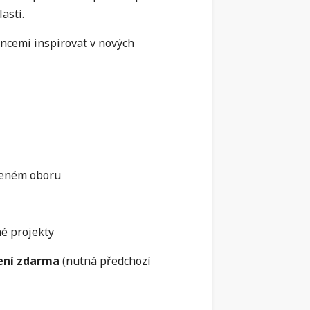
astí.
ancemi inspirovat v nových
rveném oboru
é projekty
ení zdarma
(nutná předchozí