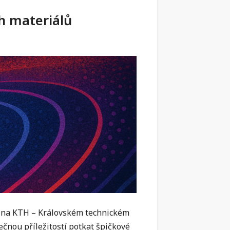
h materiálů
i na KTH – Královském technickém
ečnou příležitostí potkat špičkové