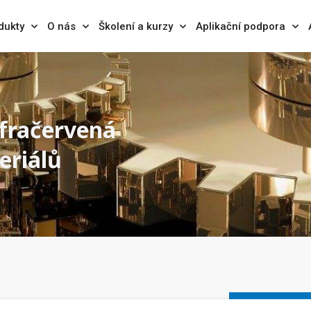
dukty
O nás
Školení a kurzy
Aplikační podpora
fračervená
eriálů