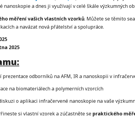
né nanoskopie a dnes ji využívají v celé škále výzkumných obl
ého měření vašich vlastních vzorků
. Můžete se těmito se
ikacích a navázat nová přátelství a spolupráce.
025
ětna 2025
amu:
í prezentace odborníků na AFM, IR a nanoskopii v infrače
ce na biomateriálech a polymerních vzorcích
diskuzi o aplikaci infračervené nanoskopie na vaše výzkumn
řineste si vlastní vzorek a zúčastněte se
praktického měř