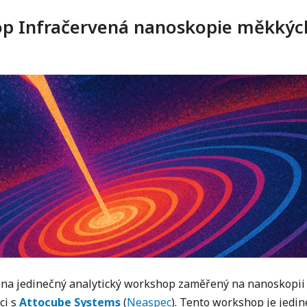
p Infračervená nanoskopie měkkýc
e na jedinečný analytický workshop zaměřený na nanoskopi
ci s
Attocube Systems
(
Neaspec
). Tento workshop je jedin