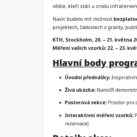
vědce, kteří stáli u zrodu infračerve
Navíc budete mít možnost
bezplatn
projektech, žádostech o granty, publ
KTH, Stockholm, 20. – 21. května 2
Měření vašich vzorků: 22. – 23. kv
Hlavní body progr
Úvodní přednášky:
Inspirativn
Živá ukázka:
NanoIR demonstra
Posterová sekce:
Prostor pro 
Interaktivní měření vzorků:
P
rezervace)