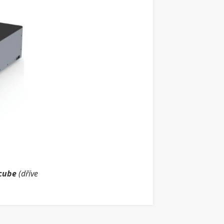
cube
(dříve