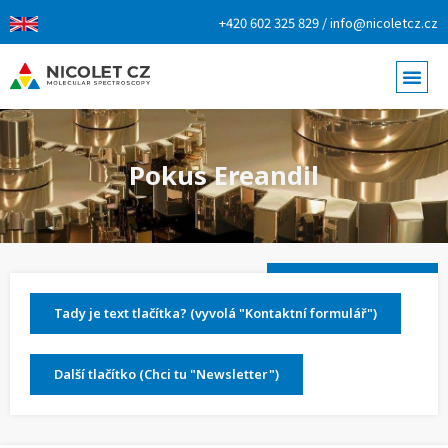
+420 602 325 829 / info@nicoletcz.cz
Pokus Ereandil
Tady je text tlačítka? (vyvolá "Kontaktní formulář")
Další tlačítko (Chci tu "Newsletter")