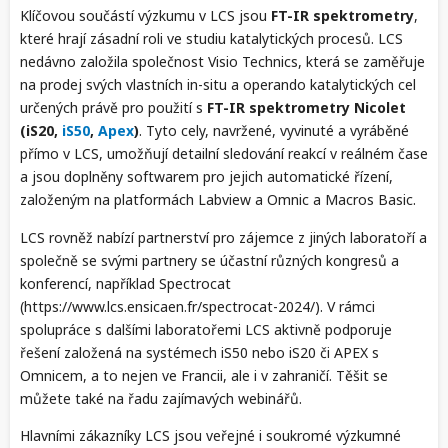
Klíčovou součástí výzkumu v LCS jsou
FT-IR spektrometry
,
které hrají zásadní roli ve studiu katalytických procesů. LCS
nedávno založila společnost Visio Technics, která se zaměřuje
na prodej svých vlastních in-situ a operando katalytických cel
určených právě pro použití s
FT-IR spektrometry Nicolet
(iS20,
iS50
,
Apex
)
. Tyto cely, navržené, vyvinuté a vyráběné
přímo v LCS, umožňují detailní sledování reakcí v reálném čase
a jsou doplněny softwarem pro jejich automatické řízení,
založeným na platformách Labview a Omnic a Macros Basic.
LCS rovněž nabízí partnerství pro zájemce z jiných laboratoří a
společně se svými partnery se účastní různých kongresů a
konferencí, například Spectrocat
(https://www.lcs.ensicaen.fr/spectrocat-2024/). V rámci
spolupráce s dalšími laboratořemi LCS aktivně podporuje
řešení založená na systémech iS50 nebo iS20 či APEX s
Omnicem, a to nejen ve Francii, ale i v zahraničí. Těšit se
můžete také na řadu zajímavých webinářů.
Hlavními zákazníky LCS jsou veřejné i soukromé výzkumné