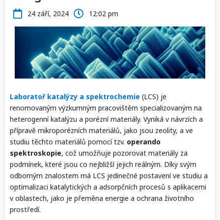
24 září, 2024
12:02 pm
Laboratoř katalýzy a spektrochemie
(LCS) je
renomovaným výzkumným pracovištěm specializovaným na
heterogenní katalýzu a porézní materiály. Vyniká v návrzích a
přípravě mikroporézních materiálů, jako jsou zeolity, a ve
studiu těchto materiálů pomocí tzv.
operando
spektroskopie
, což umožňuje pozorovat materiály za
podmínek, které jsou co nejbližší jejich reálným. Díky svým
odborným znalostem má LCS jedinečné postavení ve studiu a
optimalizaci katalytických a adsorpčních procesů s aplikacemi
v oblastech, jako je přeměna energie a ochrana životního
prostředí.