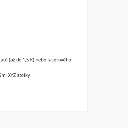
atů (až do 1,5 K) nebo laserového
ými XYZ stolky