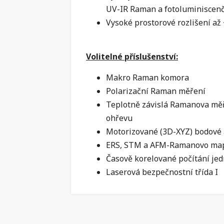
UV-IR Raman a fotoluminiscen
Vysoké prostorové rozlišení až
Volitelné příslušenství:
Makro Raman komora
Polarizační Raman měření
Teplotně závislá Ramanova měře
ohřevu
Motorizované (3D-XYZ) bodové 
ERS, STM a AFM-Ramanovo ma
Časově korelované počítání je
Laserová bezpečnostní třída I