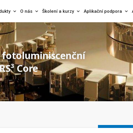
dukty
O nás
Školení a kurzy
Aplikační podpora
fotoluminiscenční
RS³ Core