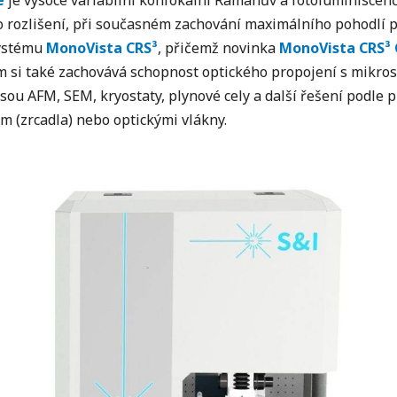
e
je vysoce variabilní konfokální Ramanův a fotoluminiscen
 rozlišení, při současném zachování maximálního pohodlí pr
systému
MonoVista CRS³
, přičemž novinka
MonoVista CRS³ 
 si také zachovává schopnost optického propojení s mikro
jsou AFM, SEM, kryostaty, plynové cely a další řešení podle 
 (zrcadla) nebo optickými vlákny.