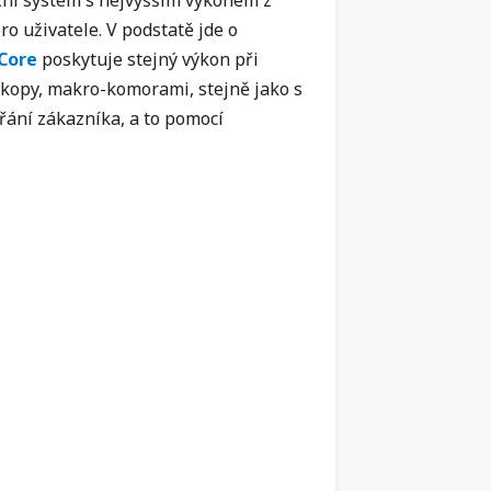
ční systém s nejvyšším výkonem z
o uživatele. V podstatě jde o
Core
poskytuje stejný výkon při
skopy, makro-komorami, stejně jako s
přání zákazníka, a to pomocí