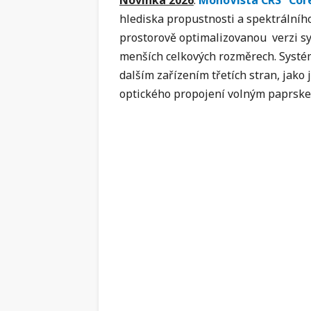
Novinka 2026
:
MonoVista CRS³ Cor
hlediska propustnosti a spektrálního
prostorově optimalizovanou verzi 
menších celkových rozměrech. Systém
dalším zařízením třetích stran, jako 
optického propojení volným paprskem