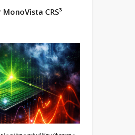
r MonoVista CRS³