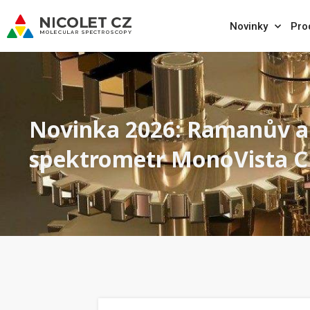
Novinky
Pro
Novinka 2026: Ramanův a 
spektrometr MonoVista C