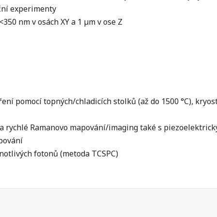
ční experimenty
 <350 nm v osách XY a 1 µm v ose Z
ní pomocí topných/chladicích stolků (až do 1500 °C), kryost
a rychlé Ramanovo mapování/imaging také s piezoelektrick
pování
dnotlivých fotonů (metoda TCSPC)