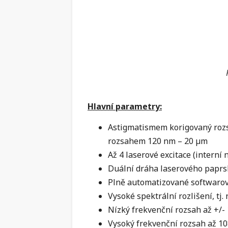
Hlavní parametry:
Astigmatismem korigovaný rozs
rozsahem 120 nm – 20 µm
Až 4 laserové excitace (interní 
Duální dráha laserového paprs
Plně automatizované softwarové
Vysoké spektrální rozlišení, tj
Nízký frekvenční rozsah až +/- 
Vysoký frekvenční rozsah až 1