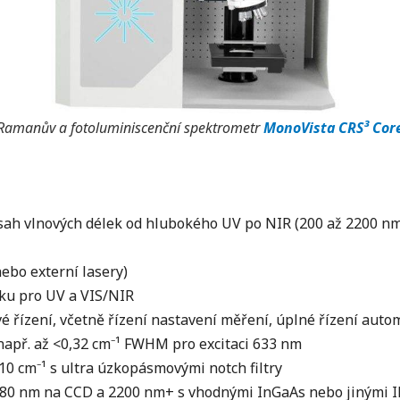
Ramanův a fotoluminiscenční spektrometr
MonoVista CRS³ Cor
ah vlnových délek od hlubokého UV po NIR (200 až 2200 n
nebo externí lasery)
ku pro UV a VIS/NIR
 řízení, včetně řízení nastavení měření, úplné řízení autom
. např. až <0,32 cm⁻¹ FWHM pro excitaci 633 nm
10 cm⁻¹ s ultra úzkopásmovými notch filtry
080 nm na CCD a 2200 nm+ s vhodnými InGaAs nebo jinými IR