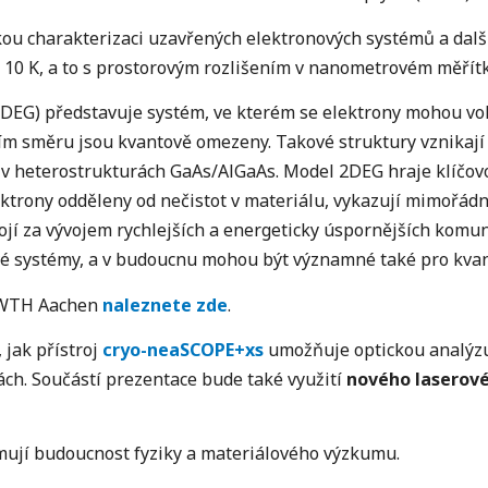
u charakterizaci uzavřených elektronových systémů a další
m 10 K, a to s prostorovým rozlišením v nanometrovém měřít
DEG) představuje systém, ve kterém se elektrony mohou vo
tím směru jsou kvantově omezeny. Takové struktury vznikají
v heterostrukturách GaAs/AlGaAs. Model 2DEG hraje klíčovou
ektrony odděleny od nečistot v materiálu, vykazují mimořád
ojí za vývojem rychlejších a energeticky úspornějších komun
rové systémy, a v budoucnu mohou být významné také pro kvan
 RWTH Aachen
naleznete zde
.
 jak přístroj
cryo-neaSCOPE+xs
umožňuje optickou analýz
ch. Součástí prezentace bude také využití
nového laserov
rmují budoucnost fyziky a materiálového výzkumu.