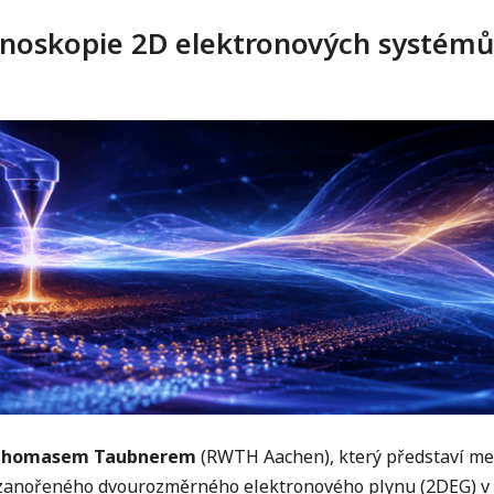
anoskopie 2D elektronových systémů
Thomasem Taubnerem
(RWTH Aachen), který představí met
t zanořeného dvourozměrného elektronového plynu (2DEG) v