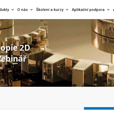
dukty
O nás
Školení a kurzy
Aplikační podpora
kopie 2D
Webinář