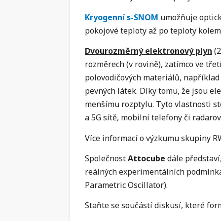
Kryogenní s-SNOM
umožňuje opticko
pokojové teploty až po teploty kole
Dvourozměrný elektronový plyn
(2
rozměrech (v rovině), zatímco ve tře
polovodičových materiálů, například 
pevných látek. Díky tomu, že jsou el
menšímu rozptylu. Tyto vlastnosti st
a 5G sítě, mobilní telefony či rada
Více informací o výzkumu skupiny
Společnost
Attocube
dále představí,
reálných experimentálních podmínká
Parametric Oscillator).
Staňte se součástí diskusí, které fo