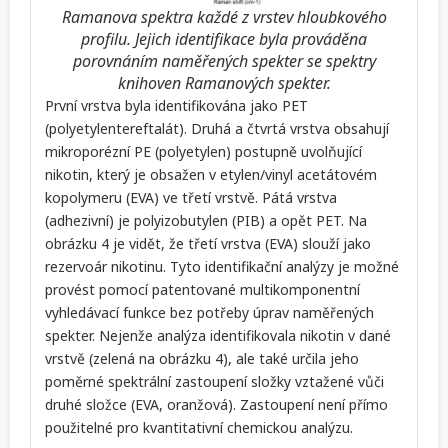
Ramanova spektra každé z vrstev hloubkového
profilu. Jejich identifikace byla prováděna
porovnáním naměřených spekter se spektry
knihoven Ramanových spekter.
První vrstva byla identifikována jako PET
(polyetylentereftalát). Druhá a čtvrtá vrstva obsahují
mikroporézní PE (polyetylen) postupně uvolňující
nikotin, který je obsažen v etylen/vinyl acetátovém
kopolymeru (EVA) ve třetí vrstvě. Pátá vrstva
(adhezivní) je polyizobutylen (PIB) a opět PET. Na
obrázku 4 je vidět, že třetí vrstva (EVA) slouží jako
rezervoár nikotinu. Tyto identifikační analýzy je možné
provést pomocí patentované multikomponentní
vyhledávací funkce bez potřeby úprav naměřených
spekter. Nejenže analýza identifikovala nikotin v dané
vrstvě (zelená na obrázku 4), ale také určila jeho
poměrné spektrální zastoupení složky vztažené vůči
druhé složce (EVA, oranžová). Zastoupení není přímo
použitelné pro kvantitativní chemickou analýzu.