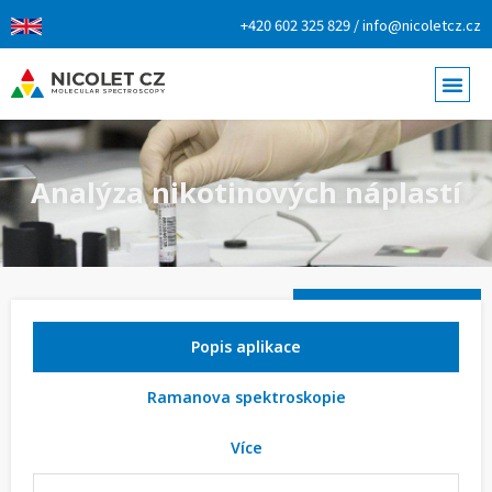
+420 602 325 829 / info@nicoletcz.cz
Analýza nikotinových náplastí
Popis aplikace
Ramanova spektroskopie
Více