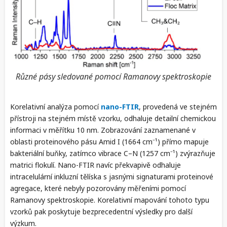
Různé pásy sledované pomocí Ramanovy spektroskopie
Korelativní analýza pomocí
nano-FTIR
, provedená ve stejném
přístroji na stejném místě vzorku, odhaluje detailní chemickou
informaci v měřítku 10 nm. Zobrazování zaznamenané v
oblasti proteinového pásu Amid I (1664 cm⁻¹) přímo mapuje
bakteriální buňky, zatímco vibrace C–N (1257 cm⁻¹) zvýrazňuje
matrici flokulí. Nano-FTIR navíc překvapivě odhaluje
intracelulární inkluzní tělíska s jasnými signaturami proteinové
agregace, které nebyly pozorovány měřeními pomocí
Ramanovy spektroskopie. Korelativní mapování tohoto typu
vzorků pak poskytuje bezprecedentní výsledky pro další
výzkum.