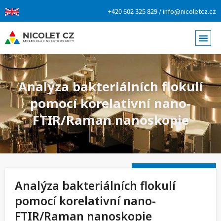
+420 602 325 829 / info@nicoletcz.cz
Analýza bakteriálních flokulí
pomocí korelativní nano-
FTIR/Raman nanoskopie
Analýza bakteriálních flokulí
pomocí korelativní nano-
FTIR/Raman nanoskopie