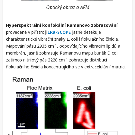
Optický obraz a AFM
Hyperspektrální konfokální Ramanovo zobrazování
provedené v přístroji
IRa-SCOPE
jasně detekuje
charakteristické vibrační znaky E. coli i flokulačního činidla.
Mapování pásu 2935 cm⁻¹, odpovídajícího vibracím lipidů a
membrán, jasně zobrazuje Ramanovu mapu buněk E. coli,
zatímco nitrilový pás 2228 cm⁻¹ zobrazuje distribuci
flokulačního činidla koncentrujícího se v extracelulární matrici.