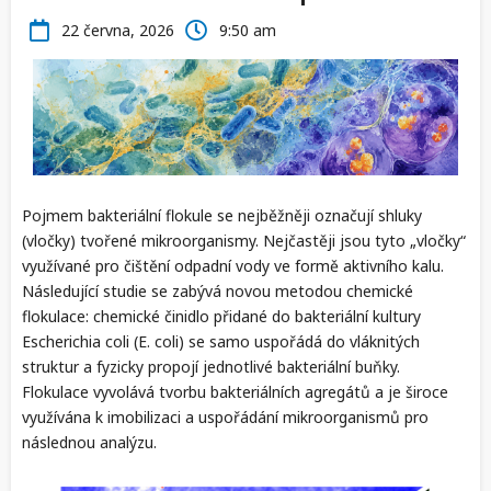
22 června, 2026
9:50 am
Pojmem bakteriální flokule se nejběžněji označují shluky
(vločky) tvořené mikroorganismy. Nejčastěji jsou tyto „vločky“
využívané pro čištění odpadní vody ve formě aktivního kalu.
Následující studie se zabývá novou metodou chemické
flokulace: chemické činidlo přidané do bakteriální kultury
Escherichia coli (E. coli) se samo uspořádá do vláknitých
struktur a fyzicky propojí jednotlivé bakteriální buňky.
Flokulace vyvolává tvorbu bakteriálních agregátů a je široce
využívána k imobilizaci a uspořádání mikroorganismů pro
následnou analýzu.