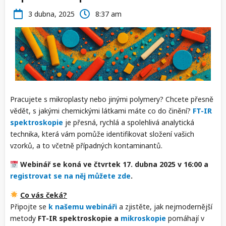
3 dubna, 2025
8:37 am
Pracujete s mikroplasty nebo jinými polymery? Chcete přesně
vědět, s jakými chemickými látkami máte co do činění?
FT-IR
spektroskopie
je přesná, rychlá a spolehlivá analytická
technika, která vám pomůže identifikovat složení vašich
vzorků, a to včetně případných kontaminantů.
Webinář se koná ve čtvrtek 17. dubna 2025 v 16:00 a
registrovat se na něj můžete zde
.
Co vás čeká?
Připojte se
k našemu webináři
a zjistěte, jak nejmodernější
metody
FT-IR spektroskopie a
mikroskopie
pomáhají v